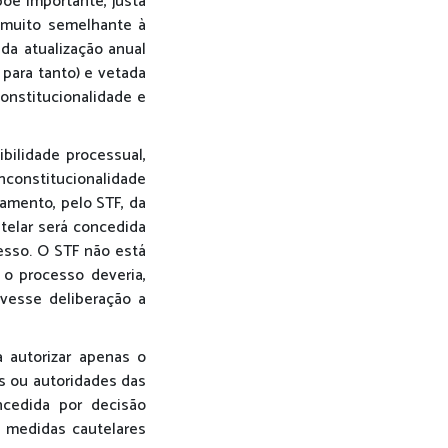
põe importante, justa
 muito semelhante à
da atualização anual
 para tanto) e vetada
onstitucionalidade e
bilidade processual,
inconstitucionalidade
gamento, pelo STF, da
utelar será concedida
esso. O STF não está
 o processo deveria,
uvesse deliberação a
a autorizar apenas o
s ou autoridades das
ncedida por decisão
e medidas cautelares