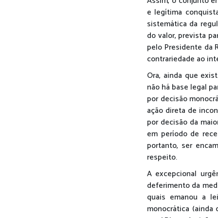
Assim, o conjunto em
e legítima conquis
sistemática da regu
do valor, prevista p
pelo Presidente da 
contrariedade ao int
Ora, ainda que exis
não há base legal pa
por decisão monocrát
ação direta de incon
por decisão da maio
em período de reces
portanto, ser encam
respeito.
A excepcional urgên
deferimento da medi
quais emanou a lei
monocrática (ainda 