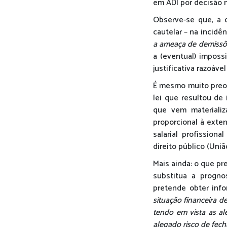
em ADI por decisão 
Observe-se que, a 
cautelar – na incidên
a ameaça de demissõe
a (eventual) imposs
justificativa razoáv
É mesmo muito preoc
lei que resultou de
que vem materializa
proporcional à exten
salarial profission
direito público (Uni
Mais ainda: o que p
substitua a progno
pretende obter info
situação financeira d
tendo em vista as al
alegado risco de fec