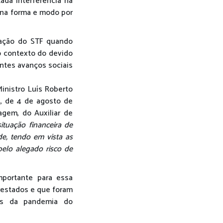
ada interferência na
 na forma e modo por
ação do STF quando
o contexto do devido
antes avanços sociais
nistro Luís Roberto
4, de 4 de agosto de
agem, do Auxiliar de
ituação financeira de
de, tendo em vista as
elo alegado risco de
mportante para essa
prestados e que foram
os da pandemia do