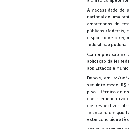
a União competente pr
A necessidade de um
nacional de uma prof
empregados de empre
públicos (federais, 
dispor sobre o regim
federal não poderia i
Com a previsão na Co
aplicação da lei fed
aos Estados e Munic
Depois, em 04/08/20
seguinte modo: R$ 4
piso – técnico de en
que a emenda 124 d
dos respectivos pla
financeiro em que fo
estar concluída até o