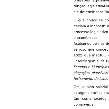
omissões legislativ
função legislativa)
ele determinados (no
O que pouco se co
declara a inconstit
processo legislativo
e econômicos.
Acabamos de nos de
Barroso que concede
2022, que instituiu
Enfermagem e da Pa
Estados e Municípios
alegações plausívei
fechamento de leitos
Ora, o piso salari
categoria profission
tão comemorados 
coronavírus.