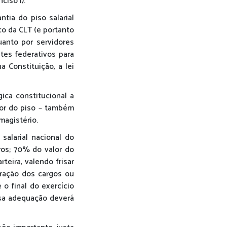
ciso I).
tia do piso salarial
co da CLT (e portanto
uanto por servidores
ntes federativos para
a Constituição, a lei
gica constitucional a
alor do piso – também
magistério.
salarial nacional do
ros; 70% do valor do
teira, valendo frisar
ração dos cargos ou
o final do exercício
essa adequação deverá