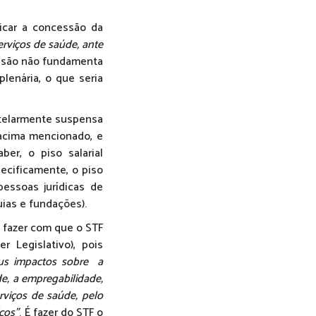
icar a concessão da
erviços de saúde, ante
cisão não fundamenta
lenária, o que seria
utelarmente suspensa
 acima mencionado, e
ber, o piso salarial
pecificamente, o piso
pessoas jurídicas de
uias e fundações).
 fazer com que o STF
 Legislativo), pois
us impactos sobre a
de, a empregabilidade,
rviços de saúde, pelo
cos”
. É fazer do STF o