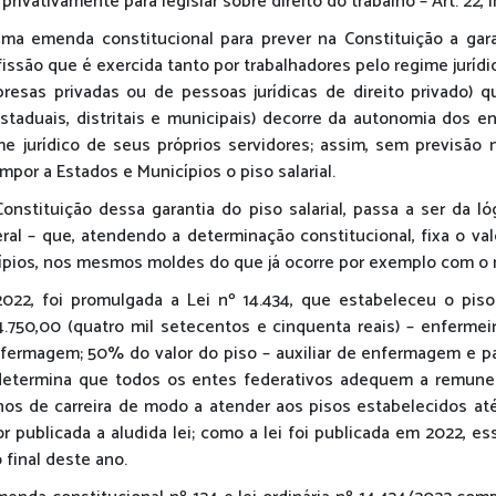
ivativamente para legislar sobre direito do trabalho – Art. 22, in
a emenda constitucional para prever na Constituição a garan
issão que é exercida tanto por trabalhadores pelo regime jurídi
sas privadas ou de pessoas jurídicas de direito privado) q
estaduais, distritais e municipais) decorre da autonomia dos e
e jurídico de seus próprios servidores; assim, sem previsão n
mpor a Estados e Municípios o piso salarial.
nstituição dessa garantia do piso salarial, passa a ser da ló
eral – que, atendendo a determinação constitucional, fixa o v
ípios, nos mesmos moldes do que já ocorre por exemplo com o 
22, foi promulgada a Lei nº 14.434, que estabeleceu o piso 
.750,00 (quatro mil setecentos e cinquenta reais) – enfermei
fermagem; 50% do valor do piso – auxiliar de enfermagem e par
etermina que todos os entes federativos adequem a remune
nos de carreira de modo a atender aos pisos estabelecidos até 
r publicada a aludida lei; como a lei foi publicada em 2022, 
 final deste ano.