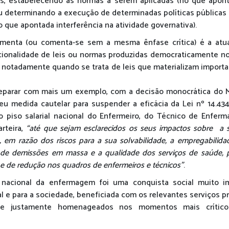
as, estabelecendo as normas a serem aplicadas (no que apont
 ou determinando a execução de determinadas políticas públicas
 que apontada interferência na atividade governativa).
menta (ou comenta-se sem a mesma ênfase crítica) é a atu
ucionalidade de leis ou normas produzidas democraticamente n
, notadamente quando se trata de leis que materializam import
parar com mais um exemplo, com a decisão monocrática do Mi
u medida cautelar para suspender a eficácia da Lei nº 14.43
 o piso salarial nacional do Enfermeiro, do Técnico de Enferm
rteira,
“até que sejam esclarecidos os seus impactos sobre a s
, em razão dos riscos para a sua solvabilidade, a empregabilida
s de demissões em massa e a qualidade dos serviços de saúde, p
 e de redução nos quadros de enfermeiros e técnicos”
.
al nacional da enfermagem foi uma conquista social muito i
al e para a sociedade, beneficiada com os relevantes serviços 
e justamente homenageados nos momentos mais crític