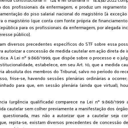
enda constitucional nº 124 e lei ordinária nº 14.434/2022 com
ta dos profissionais da enfermagem, e produz um regramento
lamentação do piso salarial nacional do magistério [à exceção 
ara o magistério (que conta com fonte própria de financiamento
República para os profissionais da enfermagem, por alegada inc
eresse público].
tam diversos precedentes específicos do STF sobre essa possi
ra autorizar a concessão de medida cautelar em ação direta de 
ica. A Lei nº 9.868/1999, que dispõe sobre o processo e o jul
stitucionalidade, estabelece, em seu Art. 10, que a medida ca
ria absoluta dos membros do Tribunal, salvo no período do rec
so, frise-se, havendo sessões plenárias ordinárias a ocorrer;
inhado para que, em sessão plenária (ainda que virtual), ho
cia (urgência qualificada) comparece na Lei nº 9.868/1999 
da cautelar sem colher previamente a manifestação dos órgão
 questionada, mas não a autorizar que a cautelar seja co
que, repita-se, existam diversos precedentes de concessão d