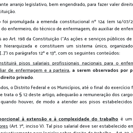
nte arranjo legislativo, bem engendrado, para fazer valer direi
ituição.
o foi promulgada a emenda constitucional nº 124 (em 14/07/20
al do enfermeiro, do técnico de enfermagem, do auxiliar de enfe
 ao Art. 198 da Constituição (“As ações e serviços públicos d
 e hierarquizada e constituem um sistema único, organiza
:[…]”) os parágrafos 12º e 13º, com os seguintes conteúdos:
nstituirá pisos salariais profissionais nacionais para o enfe
liar de enfermagem e a parteira
,
a serem observados por pe
 direito privado
.
ados, o Distrito Federal e os Municípios, até o final do exercício
ue trata o § 12 deste artigo, adequarão a remuneração dos carg
, quando houver, de modo a atender aos pisos estabelecidos
roporcional à extensão e à complexidade do trabalho
é u
ores
(Art. 7º, inciso V). Tal piso salarial deve ser estabelecido em