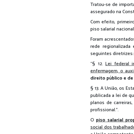
Tratou-se de importa
assegurado na Const
Com efeito, primeir
piso salarial nacion
Foram acrescentados
rede regionalizada
seguintes diretrizes
“§ 12.
Lei federal i
enfermagem, o auxi
direito público e de
§ 13. A União, os Est
publicada a lei de q
planos de carreiras
profissional.”.
O
piso salarial p
social dos trabalhad