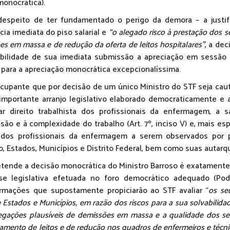
monocrática).
despeito de ter fundamentado o perigo da demora – a justif
cia imediata do piso salarial e
“o alegado risco à prestação dos s
s em massa e de redução da oferta de leitos hospitalares”
, a de
ibilidade de sua imediata submissão a apreciação em sessão p
el para a apreciação monocrática excepcionalíssima.
upante que por decisão de um único Ministro do STF seja ca
 importante arranjo legislativo elaborado democraticamente e
r direito trabalhista dos profissionais da enfermagem, a sa
são e à complexidade do trabalho (Art. 7º, inciso V) e, mais es
al dos profissionais da enfermagem a serem observados por 
ão, Estados, Municípios e Distrito Federal, bem como suas autarq
retende a decisão monocrática do Ministro Barroso é exatamente
se legislativa efetuada no foro democrático adequado (Poder
rmações que supostamente propiciarão ao STF avaliar “
os se
e Estados e Municípios, em razão dos riscos para a sua solvabilida
egações plausíveis de demissões em massa e a qualidade dos se
hamento de leitos e de redução nos quadros de enfermeiros e técni