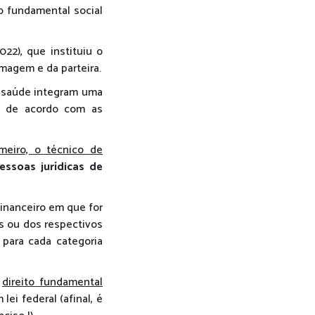
to fundamental social
22), que instituiu o
rmagem e da parteira.
e saúde integram uma
do de acordo com as
rmeiro, o técnico de
ssoas jurídicas de
 financeiro em que for
os ou dos respectivos
 para cada categoria
m
direito fundamental
 lei federal (afinal, é